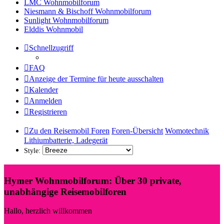
tab)
(Opens
a
new
LMC Wohnmobilforum
a
new
tab)
(Opens
Niesmann & Bischoff Wohnmobilforum
new
tab)
(Opens
a
Sunlight Wohnmobilforum
(Opens
tab)
a
new
Elddis Wohnmobil
a
new
tab)
new
tab)
Schnellzugriff
tab)
FAQ
Anzeige der Termine für heute ausschalten
Kalender
Anmelden
Registrieren
Zu den Reisemobil Foren
Foren-Übersicht
Womotechnik
Lithiumbatterie, Ladegerät
Style:
Hymer Wohnmobilforum: Über 30 private,
unabhängige Reisemobilforen
Hallo, herzlich willkommen