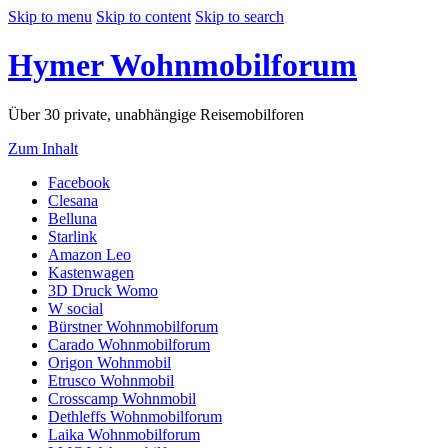
Skip to menu
Skip to content
Skip to search
Hymer Wohnmobilforum
Über 30 private, unabhängige Reisemobilforen
Zum Inhalt
(Opens
Facebook
(Opens
a
Clesana
(Opens
a
new
Belluna
a
(Opens
new
tab)
Starlink
new
a
tab)
(Opens
Amazon Leo
tab)
new
a
(Opens
Kastenwagen
tab)
new
a
(Opens
3D Druck Womo
(Opens
tab)
new
a
W social
a
tab)
new
(Opens
Bürstner Wohnmobilforum
new
tab)
(Opens
a
Carado Wohnmobilforum
tab)
(Opens
a
new
Origon Wohnmobil
a
(Opens
new
tab)
Etrusco Wohnmobil
new
a
(Opens
tab)
Crosscamp Wohnmobil
tab)
new
a
(Opens
Dethleffs Wohnmobilforum
tab)
new
(Opens
a
Laika Wohnmobilforum